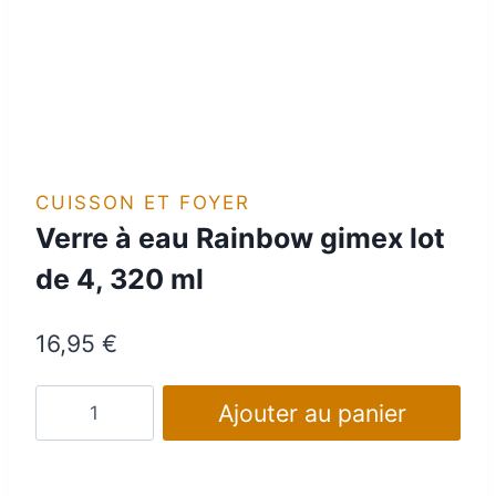
CUISSON ET FOYER
Verre à eau Rainbow gimex lot
de 4, 320 ml
16,95
€
quantité
Ajouter au panier
de
Verre
à