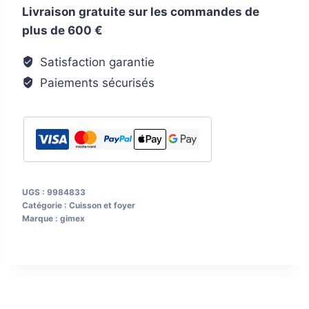
Livraison gratuite sur les commandes de
eau
plus de 600 €
Rainbow
gimex
Satisfaction garantie
lot
Paiements sécurisés
de
4,
320
ml
UGS :
9984833
Catégorie :
Cuisson et foyer
Marque :
gimex