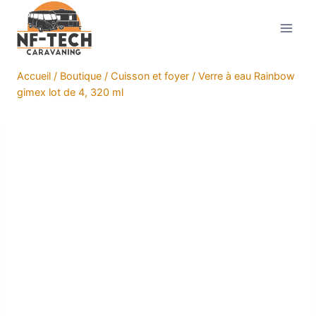
Aller
au
contenu
Accueil
/
Boutique
/
Cuisson et foyer
/
Verre à eau Rainbow
gimex lot de 4, 320 ml