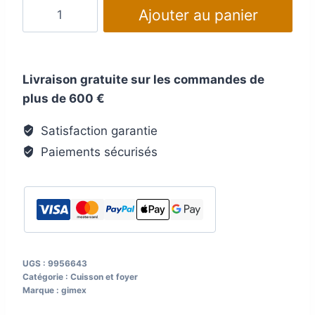
quantité
Ajouter au panier
de
Verre
à
Livraison gratuite sur les commandes de
vin
plus de 600 €
gimex
blow
Satisfaction garantie
transparent
Paiements sécurisés
UGS :
9956643
Catégorie :
Cuisson et foyer
Marque :
gimex