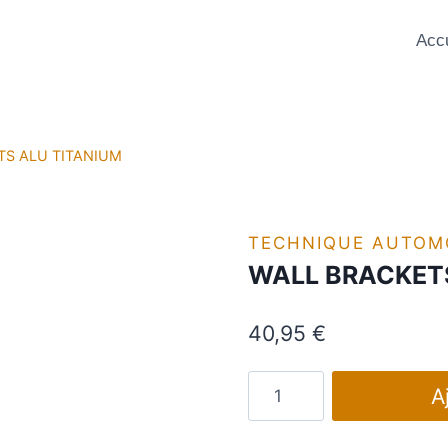
Accu
TS ALU TITANIUM
TECHNIQUE AUTOM
WALL BRACKETS
40,95
€
quantité
A
de
WALL