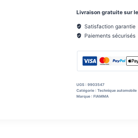
BRACKETS
Livraison gratuite sur
ALU
TITANIUM
Satisfaction garantie
Paiements sécurisés
UGS :
9903547
Catégorie :
Technique automobile
Marque :
FIAMMA