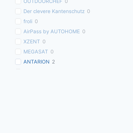
OUTDOORCHEF
0
Der clevere Kantenschutz
0
froli
0
AirPass by AUTOHOME
0
XZENT
0
MEGASAT
0
ANTARION
2
FAWO
0
Eurotrail
0
EXIDE
0
PRO CAR
0
Phaesun
0
REICH
0
Yachticon
0