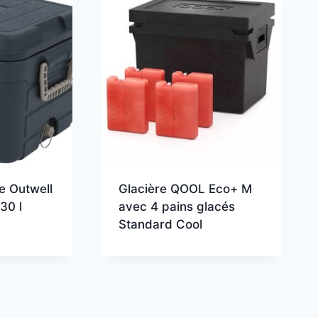
e Outwell
Glacière QOOL Eco+ M
30 l
avec 4 pains glacés
Standard Cool