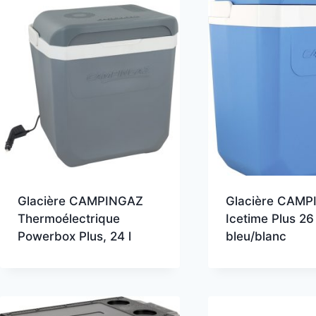
plus
récent
au
plus
ancien
Glacière CAMPINGAZ
Glacière CAM
Thermoélectrique
Icetime Plus 26 
Powerbox Plus, 24 l
bleu/blanc