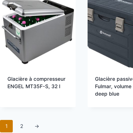
Glacière à compresseur
Glacière passiv
ENGEL MT35F-S, 32 l
Fulmar, volume 
deep blue
1
2
→