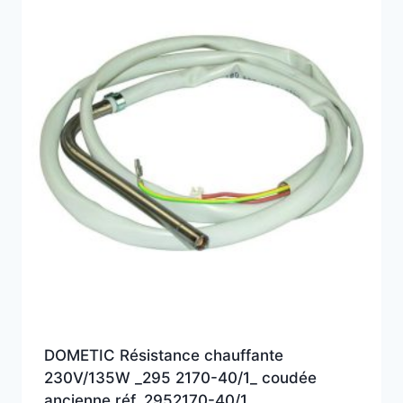
plus
ancien
DOMETIC Résistance chauffante
230V/135W _295 2170-40/1_ coudée
ancienne réf. 2952170-40/1