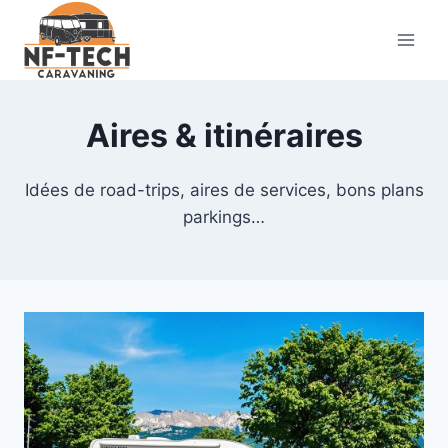
Aller
au
contenu
Aires & itinéraires
Idées de road-trips, aires de services, bons plans
parkings…